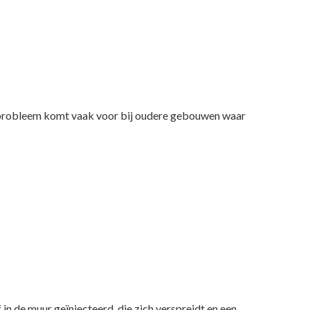
 probleem komt vaak voor bij oudere gebouwen waar
in de muur geïnjecteerd, die zich verspreidt en een