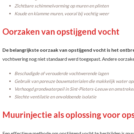
Zichtbare schimmelvorming op muren en plinten
Koude en klamme muren, vooral bij vochtig weer
Oorzaken van opstijgend vocht
De belangrijkste oorzaak van opstijgend vocht is het ontbr
vochtwering nog niet standaard werd toegepast. Andere oorzake
Beschadigde of verouderde vochtwerende lagen
Gebruik van poreuze bouwmaterialen die makkelijk water o
Verhoogd grondwaterpeil in Sint-Pieters-Leeuw en omstreke
Slechte ventilatie en onvoldoende isolatie
Muurinjectie als oplossing voor op
Een effectieve methode om opstijgend vocht te bestrijden is muuri