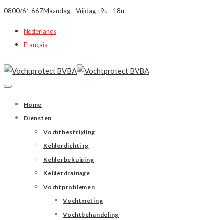
0800/61 667
Maandag - Vrijdag : 9u - 18u
Nederlands
Français
Home
Diensten
Vochtbestrijding
Kelderdichting
Kelderbekuiping
Kelderdrainage
Vochtproblemen
Vochtmeting
Vochtbehandeling