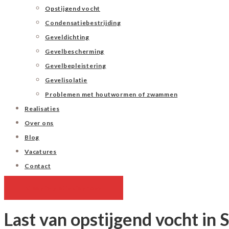
Opstijgend vocht
Condensatiebestrijding
Geveldichting
Gevelbescherming
Gevelbepleistering
Gevelisolatie
Problemen met houtwormen of zwammen
Realisaties
Over ons
Blog
Vacatures
Contact
Vraag je gratis diagnose
Last van opstijgend vocht in