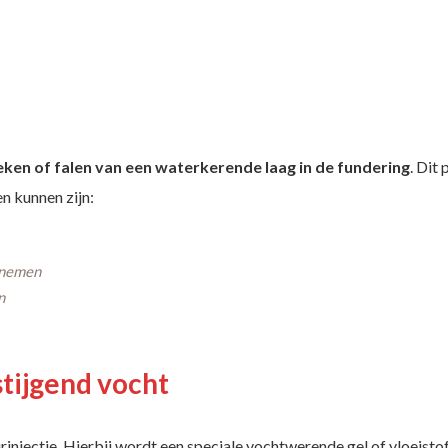
eken of falen van een waterkerende laag in de fundering
. Dit
n kunnen zijn:
pnemen
n
stijgend vocht
njectie. Hierbij wordt een speciale vochtwerende gel of vloeistof 