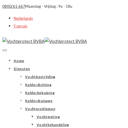
0800/61 667
Maandag - Vrijdag : 9u - 18u
Nederlands
Français
Home
Diensten
Vochtbestrijding
Kelderdichting
Kelderbekuiping
Kelderdrainage
Vochtproblemen
Vochtmeting
Vochtbehandeling