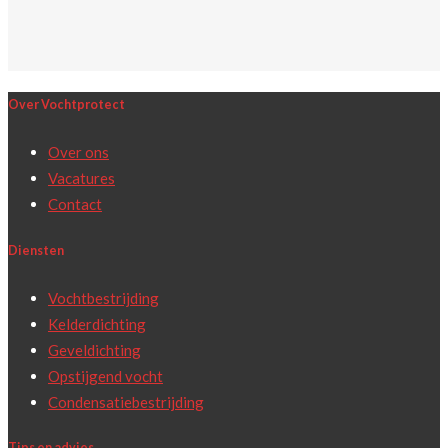
Over Vochtprotect
Over ons
Vacatures
Contact
Diensten
Vochtbestrijding
Kelderdichting
Geveldichting
Opstijgend vocht
Condensatiebestrijding
Tips en advies