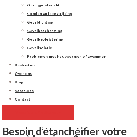
Opstijgend vocht
Condensatiebestrijding
Geveldichting
Gevelbescherming
Gevelbepleistering
Gevelisolatie
Problemen met houtwormen of zwammen
Realisaties
Over ons
Blog
Vacatures
Contact
Vraag je gratis diagnose
Besoin d’étanchéifier votre