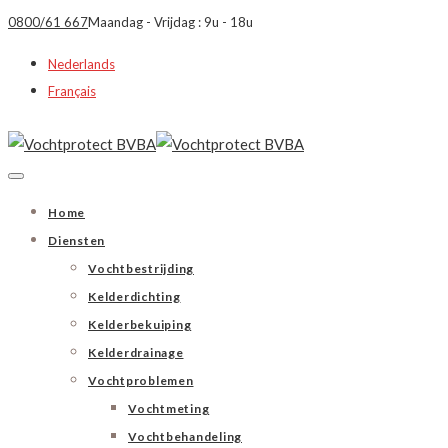
0800/61 667
Maandag - Vrijdag : 9u - 18u
Nederlands
Français
Home
Diensten
Vochtbestrijding
Kelderdichting
Kelderbekuiping
Kelderdrainage
Vochtproblemen
Vochtmeting
Vochtbehandeling