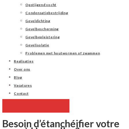
Opstijgend vocht
Condensatiebestrijding
Geveldichting
Gevelbescherming
Gevelbepleistering
Gevelisolatie
Problemen met houtwormen of zwammen
Realisaties
Over ons
Blog
Vacatures
Contact
Vraag je gratis diagnose
Besoin d’étanchéifier votre