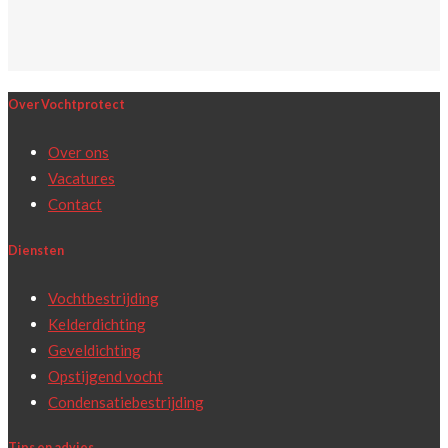
Over Vochtprotect
Over ons
Vacatures
Contact
Diensten
Vochtbestrijding
Kelderdichting
Geveldichting
Opstijgend vocht
Condensatiebestrijding
Tips en advies