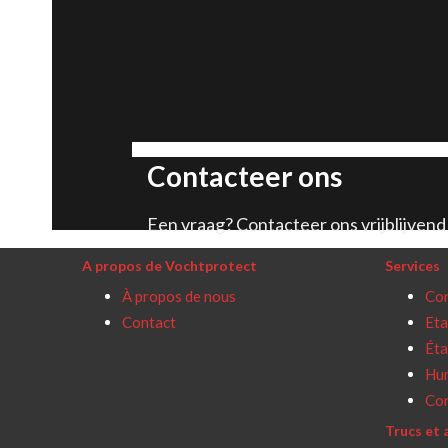
Contacteer ons
Een vraag? Contacteer ons vrijblijvend 
A propos de Vochtprotect
Services
À propos de nous
Con
Contact
Eta
Éta
Hum
Con
Trucs et 