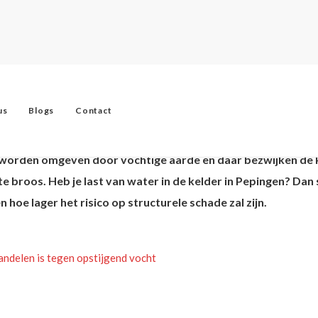
er in Pepingen?
ngen?
us
Blogs
Contact
r in Pepingen?
 worden omgeven door vochtige aarde en daar bezwijken de k
roos. Heb je last van water in de kelder in Pepingen? Dan sch
n hoe lager het risico op structurele schade zal zijn.