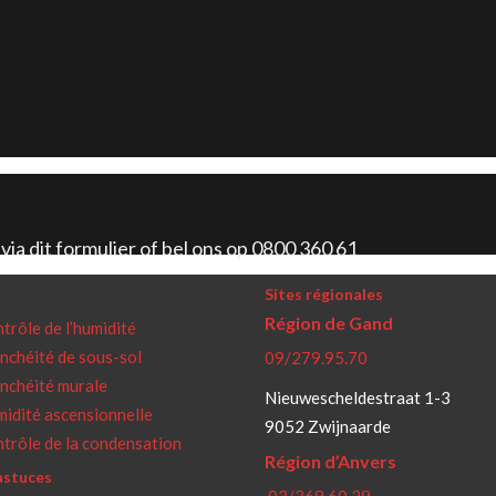
via dit formulier of bel ons op 0800 360 61
Sites régionales
Région de Gand
trôle de l’humidité
nchéité de sous-sol
09/279.95.70
nchéité murale
Nieuwescheldestraat 1-3
idité ascensionnelle
9052 Zwijnaarde
trôle de la condensation
Région d’Anvers
astuces
03/369.60.29