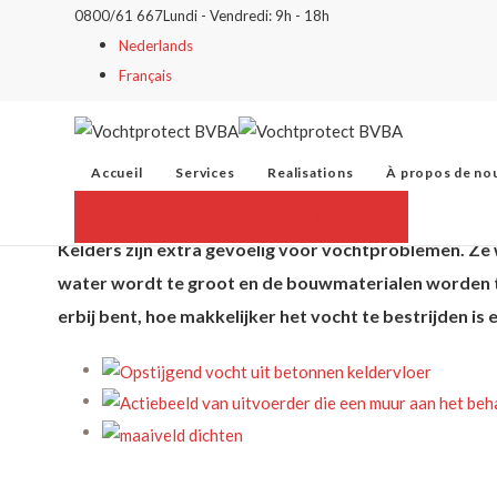
0800/61 667
Lundi - Vendredi: 9h - 18h
Last van water in de keld
Nederlands
Français
Vochtprotect BVBA
>
Last van water in de kelder in Pepi
Accueil
Services
Realisations
À propos de no
Last van water in de kelde
Demandez votre diagnostic gratuit
Kelders zijn extra gevoelig voor vochtproblemen. Ze
water wordt te groot en de bouwmaterialen worden te b
erbij bent, hoe makkelijker het vocht te bestrijden is e